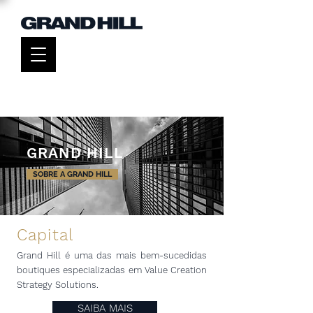
GRAND HILL
SOBRE A GRAND HILL
Capital
Grand Hill é uma das mais
bem-sucedidas
boutiques especializadas em Value Creation
Strategy Solutions.
SAIBA MAIS