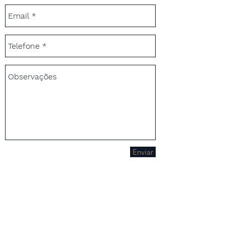
Enviar
Documentação cadastral:
​Última alteração contratual consolidada
ou estatuto social;
Balanços Patrimoniais + DRE's dos 03