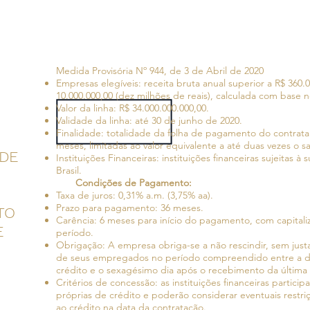
Medida Provisória Nº 944, de 3 de Abril de 2020
Empresas elegíveis: receita bruta anual superior a R$ 360.00
10.000.000,00 (dez milhões de reais), calculada com base n
Valor da linha: R$ 34.000.000.000,00.
Validade da linha: até 30 de junho de 2020.
Finalidade: totalidade da folha de pagamento do contrata
meses, limitadas ao valor equivalente a até duas vezes o
DE
Instituições Financeiras: instituições financeiras sujeitas 
Brasil.
Condições de Pagamento:
Taxa de juros: 0,31% a.m. (3,75% aa).
Prazo para pagamento: 36 meses.
TO
Carência: 6 meses para início do pagamento, com capitali
E
período.
Obrigação: A empresa obriga-se a não rescindir, sem justa
de seus empregados no período compreendido entre a da
crédito e o sexagésimo dia após o recebimento da última p
Critérios de concessão: as instituições financeiras particip
próprias de crédito e poderão considerar eventuais restr
ao crédito na data da contratação.