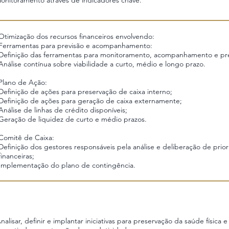
onitoramento através de indicadores chave.
Otimização dos recursos financeiros envolvendo:
Ferramentas para previsão e acompanhamento:
Definição das ferramentas para monitoramento, acompanhamento e prev
Análise contínua sobre viabilidade a curto, médio e longo prazo.
Plano de Ação:
Definição de ações para preservação de caixa interno;
Definição de ações para geração de caixa externamente;
Análise de linhas de crédito disponíveis;
Geração de liquidez de curto e médio prazos.
Comitê de Caixa:
Definição dos gestores responsáveis pela análise e deliberação de prio
financeiras;
Implementação do plano de contingência.
nalisar, definir e implantar iniciativas para preservação da saúde física