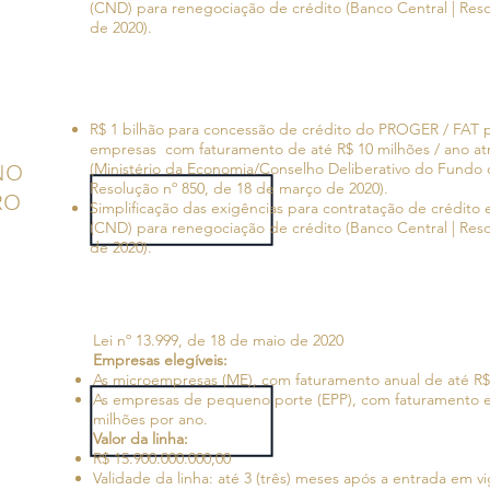
(CND) para renegociação de crédito (Banco Central | Res
de 2020).
R$ 1 bilhão para concessão de crédito do PROGER / FAT 
empresas com faturamento de até R$ 10 milhões / ano at
NO
(Ministério da Economia/Conselho Deliberativo do Fundo
Resolução nº 850, de 18 de março de 2020).
RO
Simplificação das exigências para contratação de crédit
(CND) para renegociação de crédito (Banco Central | Res
de 2020).
Lei nº 13.999, de 18 de maio de 2020
Empresas elegíveis:
As microempresas (ME), com faturamento anual de até R$ 
As empresas de pequeno porte (EPP), com faturamento en
milhões por ano.
Valor da linha:
R$ 15.900.000.000,00
Validade da linha: até 3 (três) meses após a entrada em vi