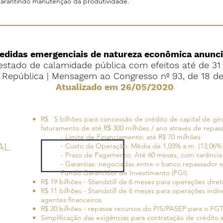
arantindo manutenção da produtividade.
medidas emergenciais de natureza econômica anunci
stado de calamidade pública com efeitos até de 3
e República | Mensagem ao Congresso nº 93, de 18 d
Atualizado em 26/05/2020
R$ 5 bilhões para concessão de crédito de capital de gi
faturamento de até R$ 300 milhões / ano através de repass
- Limite de Financiamento: até R$ 70 milhões
AL
- Custo da Operação: Média de 1,03% a.m. (13,06% a
- Prazo de Pagamento: Até 60 meses, com carência 
- Garantias: negociadas entre o banco repassador e 
Fundo Garantidor de Investimento (FGI).
R$ 19 bilhões - Standstill de 6 meses para operações dir
R$ 11 bilhões - Standstill de 6 meses para operações indir
agentes financeiros
R$ 20 bilhões - repasse recursos do PIS/PASEP para o FG
Simplificação das exigências para contratação de crédit