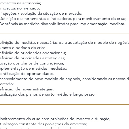
Impactos na economia;
Impactos no mercado;
Projeções / evolução da situação de mercado;
Definição das ferramentas e indicadores para monitoramento da crise;
Aderência às medidas disponibilizadas para implementação imediata.
efinição de medidas necessárias para adaptação do modelo de negóc
urante o período de crise:
efinição de prioridades operacionais;
efinição de prioridades estratégicas;
tivação dos planos de contingência;
mplementação de medidas imediatas;
dentificação de oportunidades
esenvolvimento de novo modelo de negócio, considerando as necessid
ercado;
efinição de novas estratégias;
tualização dos planos de curto, médio e longo prazo.
onitoramento da crise com projeções de impacto e duração;
tualização constante das projeções da empresa;