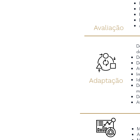
Avaliação
D
d
D
D
A
I
Adaptação
I
D
m
D
A
M
A