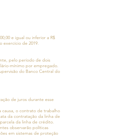
0,00 e igual ou inferior a R$
o exercício de 2019.
nte, pelo período de dois
 salário-mínimo por empregado.
à supervisão do Banco Central do
zação de juros durante esse
 causa, o contrato de trabalho
ta da contratação da linha de
arcela da linha de crédito.
antes observarão políticas
ições em sistemas de proteção