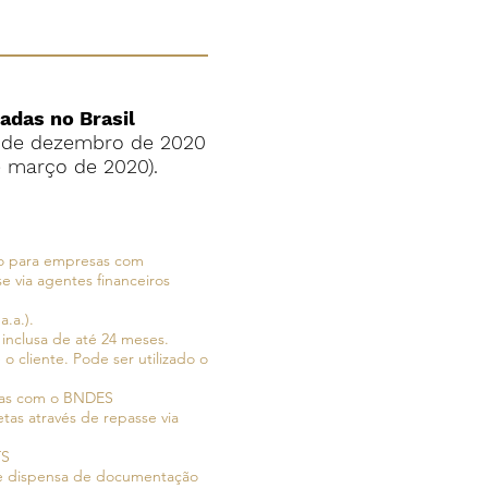
adas no Brasil
1 de dezembro de 2020
e março de 2020).
ro para empresas com
e via agentes financeiros
.a.).
inclusa de até 24 meses.
o cliente. Pode ser utilizado o
etas com o BNDES
etas através de repasse via
TS
o e dispensa de documentação