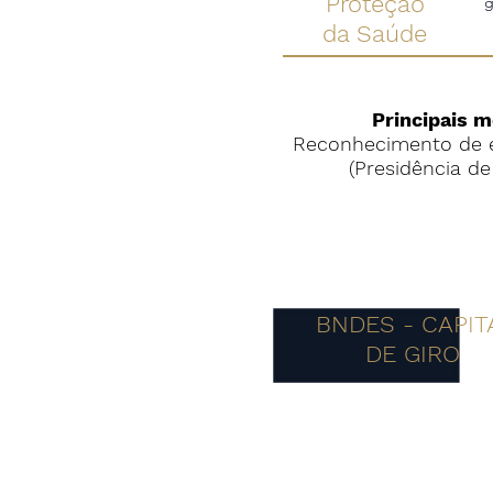
Proteção
g
da Saúde
Principais 
Reconhecimento de e
(Presidência d
BNDES - CAPIT
DE GIRO