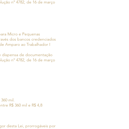
olução nº 4782, de 16 de março
para Micro e Pequenas
ravés dos bancos credenciados
 de Amparo ao Trabalhador I
o e dispensa de documentação
olução nº 4782, de 16 de março
360 mil.
tre R$ 360 mil e R$ 4,8
gor desta Lei, prorrogáveis por