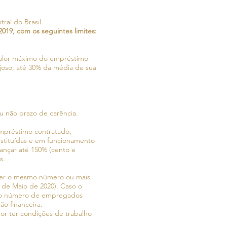
tral do Brasil.
019, com os seguintes limites:
valor máximo do empréstimo
tajoso, até 30% da média de sua
u não prazo de carência.
mpréstimo contratado,
nstituídas e em funcionamento
ançar até 150% (cento e
s.
ter o mesmo número ou mais
 de Maio de 2020). Caso o
e o número de empregados
ção financeira.
r ter condições de trabalho