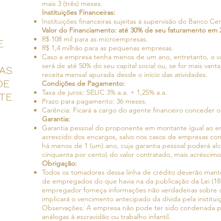
mais 3 (três) meses.
Instituições Financeiras:
Instituições financeiras sujeitas à supervisão do Banco Cen
Valor do Financiamento: até 30% de seu faturamento em 2
R$ 108 mil para as microempresas.
E
R$ 1,4 milhão para as pequenas empresas.
Caso a empresa tenha menos de um ano, entretanto, o 
será de até 50% do seu capital social ou, se for mais van
AS
receita mensal apurada desde o início das atividades.
DE
Condições de Pagamento:
Taxa de juros: SELIC 3% a.a. + 1,25% a.a.
TE
Prazo para pagamento: 36 meses.
.
Carência: Ficará a cargo do agente financeiro conceder o
Garantia:
Garantia pessoal do proponente em montante igual ao e
acrescido dos encargos, salvo nos casos de empresas co
há menos de 1 (um) ano, cuja garantia pessoal poderá alc
cinquenta por cento) do valor contratado, mais acréscimo
Obrigação:
Todos os tomadores dessa linha de crédito deverão man
de empregados do que havia na da publicação da Lei (18
empregador forneça informações não verdadeiras sobr
implicará o vencimento antecipado da dívida pela institui
Observações: A empresa não pode ter sido condenada po
análogas à escravidão ou trabalho infantil.